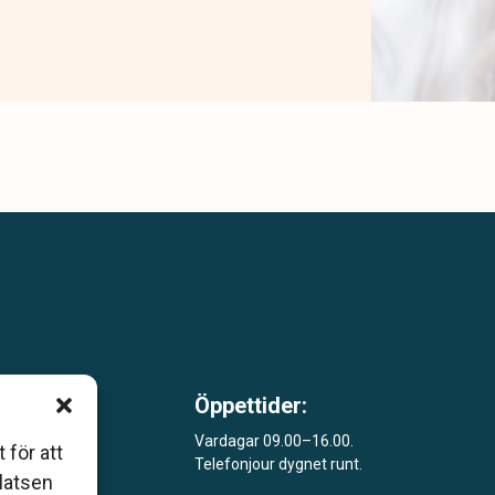
Öppettider:
m är
Vardagar 09.00–16.00.
 för att
Telefonjour dygnet runt.
åde
platsen