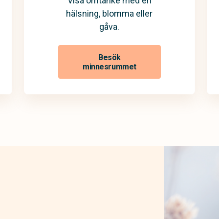
Visa omtanke med en
hälsning, blomma eller
gåva.
Besök
minnesrummet