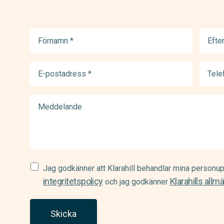
Förnamn
Efter
(Required)
(Requir
E-
Telef
postadress
(Requir
(Required)
Meddelande
Samtycke
Jag godkänner att Klarahill behandlar mina personup
(Required)
integritetspolicy
Klarahills allm
och jag godkänner
Skicka