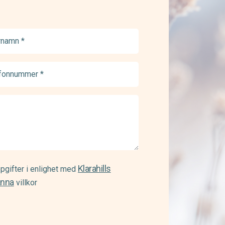
namn
ed)
onnummer
ed)
Klarahills
pgifter i enlighet med
änna
villkor