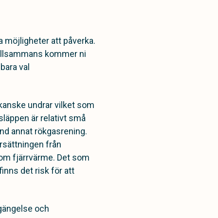
 möjligheter att påverka.
 tillsammans kommer ni
lbara val
 kanske undrar vilket som
tsläppen är relativt små
nd annat rökgasrening.
ersättningen från
som fjärrvärme. Det som
inns det risk för att
egängelse och