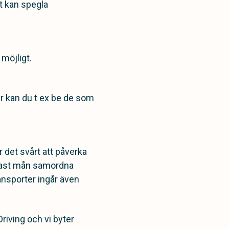
tt kan spegla
 möjligt.
är kan du t ex be de som
r det svårt att påverka
ligast mån samordna
ransporter ingår även
riving och vi byter