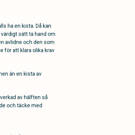
ls ha en kista. Då kan
tt värdigt sätt ta hand om
 den avlidne och den som
för att klara olika krav
onen än en kista av
lverkad av hälften så
udde och täcke med