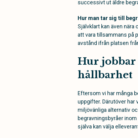
successivt ut äldre begrav
Hur man tar sig till be
Självklart kan även nära o
att vara tillsammans på pl
avstånd ifrån platsen frå
Hur jobbar
hållbarhet
Eftersom vi har många beg
uppgifter. Därutöver har 
miljövänliga alternativ oc
begravningsbyråer inom Kl
själva kan välja elleveran