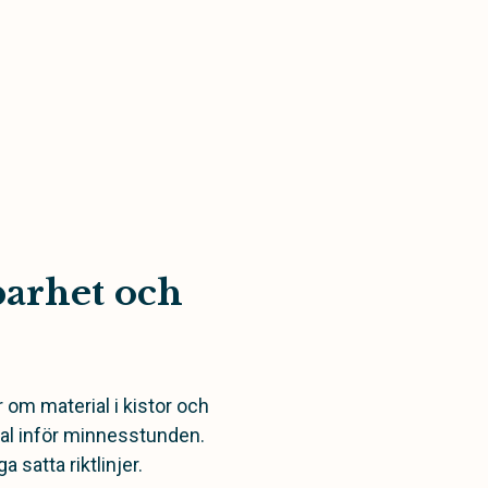
barhet och
 om material i kistor och
val inför minnesstunden.
satta riktlinjer.