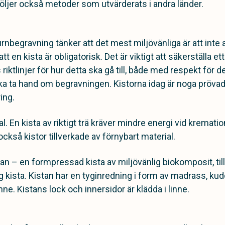
ljer också metoder som utvärderats i andra länder.
begravning tänker att det mest miljövänliga är att inte al
 att en kista är obligatorisk. Det är viktigt att säkerställa e
 riktlinjer för hur detta ska gå till, både med respekt för
ska ta hand om begravningen. Kistorna idag är noga prövade 
ring.
ial. En kista av riktigt trä kräver mindre energi vid kremati
ckså kistor tillverkade av förnybart material.
tan – en
formpressad kista av miljövänlig biokomposit, til
 kista. Kistan har en tyginredning i form av madrass, k
inne. Kistans lock och innersidor är klädda i linne.