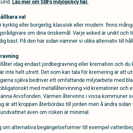
 kund.
Läs mer om SBFs miljöpolicy här.
ållbara val
kyrklig eller borgerlig, klassisk eller modern finns många
gsrådgivare om dina önskemål. Varje asked är unikt och
ig bäst. På den här sidan nämner vi olika alternativ till hål
gravning
llåter idag endast jordbegravning eller kremation och du
är inte helt utrett. Det som kan tala för kremering är att u
arna själva bedriver ett omfattande miljöarbete med bla
 obligatoriskt med metallåtervinning vid krematorier och 
Allmänna Arvsfonden. Värmen återvinns i vissa kommuner 
g är att kroppen återbördas till jorden men å andra sidan f
grundvattnet även om risken är minimal.
g om alternativa begängelseformer till exempel vattenb