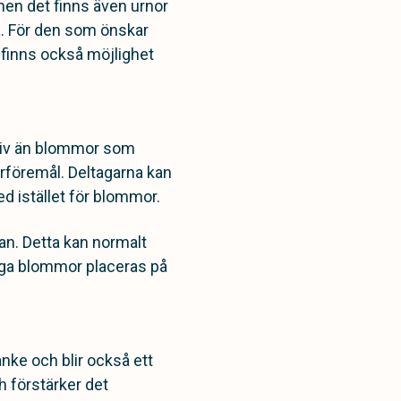
 men det finns även urnor
a. För den som önskar
 finns också möjlighet
ativ än blommor som
turföremål. Deltagarna kan
ked istället för blommor.
an. Detta kan normalt
nga blommor placeras på
tanke och blir också ett
h förstärker det