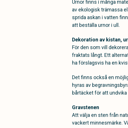
Urnor finns i många mater
av ekologisk trämassa el
sprida askan i vatten fi
att beställa urnor i ull.
Dekoration av kistan, 
För den som vill dekore
fraktats långt. Ett alter
ha förslagsvis ha en kvist
Det finns också en möjli
hyras av begravningsbyrå
bårtäcket för att undvika
Gravstenen
Att välja en sten från nat
vackert minnesmärke. Väd