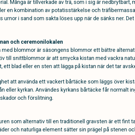
ial. Många är tillverkade av trä, som i sig är nedbrytbart,
ler en kombination av potatisstärkelse och träfibermass
nns urnor i sand som sakta löses upp när de sänks ner. Det
urnan och ceremonilokalen
ra med blommor är säsongens blommor ett bättre altern
nativ till snittblommor är att smycka kistan med vackra na
, ett blad eller en sten att lägga på kistan när det tar avs
ghet att använda ett vackert bårtäcke som läggs över kist
n eller kyrkan. Användes kyrkans bårtäcke får normalt i
 skador och förslitning.
uren som alternativ till en traditionell gravsten är ett fint 
er och naturliga element sätter sin prägel på stenen oc