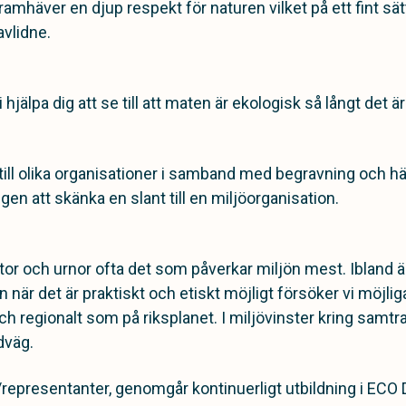
ramhäver en djup respekt för naturen vilket på ett fint sä
vlidne.
älpa dig att se till att maten är ekologisk så långt det är
 till olika organisationer i samband med begravning och h
n att skänka en slant till en miljöorganisation.
stor och urnor ofta det som påverkar miljön mest. Ibland ä
 när det är praktiskt och etiskt möjligt försöker vi möj
och regionalt som på riksplanet. I miljövinster kring samt
dväg.
/representanter,
genomgår kontinuerligt utbildning i ECO D