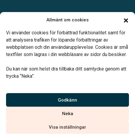
Öppettider:
Allmänt om cookies
Vardagar 09.00–16.00.
Telefonjour dygnet runt.
Vi använder cookies för förbättrad funktionalitet samt för
att analysera trafiken för löpande förbättringar av
webbplatsen och din användarupplevelse. Cookies är små
textfiler som lagras i din webbläsare av sidor du besöker.
Du kan när som helst dra tillbaka ditt samtycke genom att
Vårt systerbolag Verahill hjälper dig med familjejuridiken –
trycka “Neka”.
genom hela livet.
Varmt välkommen
Godkänn
Vi är auktoriserade av Sveriges Begravningsbyråers Förbund och
Neka
har högt ställda krav på utbildning, kvalitet, miljö och arbetsmiljö.
Visa inställningar