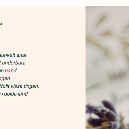
r
dunkelt anar
t underbara
min hand
ingen
fullt vissa tingen,
i dolda land