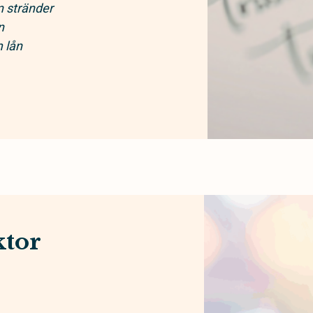
n stränder
n
 lån
ktor