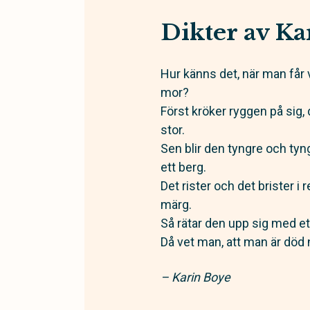
Dikter av Ka
Hur känns det, när man får v
mor?
Först kröker ryggen på sig,
stor.
Sen blir den tyngre och tyn
ett berg.
Det rister och det brister i
märg.
Så rätar den upp sig med ett 
Då vet man, att man är död n
– Karin Boye