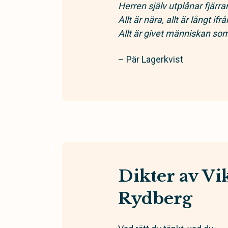
Herren själv utplånar fjärra
Allt är nära, allt är långt ifrå
Allt är givet människan som
– Pär Lagerkvist
Dikter av Vi
Rydberg