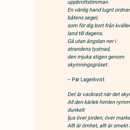
uppbrottstimman.
En vänlig hand lugnt ordnar
båtens segel,
som för dig bort från kvälle
land till dagens.
Gå utan ängslan ner i
strandens tystnad,
den mjuka stigen genom
skymningsgräset.
– Pär Lagerkvist
Det är vackrast när det s
All den kärlek himlen rymme
dunkelt
ljus över jorden, över mark
Allt är ömhet, allt är smek