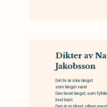
Dikter av N
Jakobsson
Det liv är icke längst
som längst varat
Den levat längst, som fylld
livet bäst.
Den är ej rikast, vilken mest