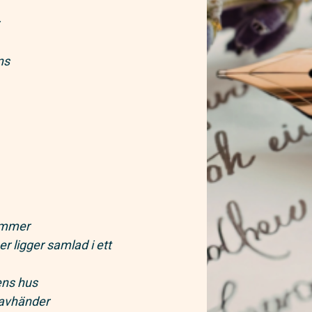
ns
kymmer
r ligger samlad i ett
ens hus
t avhänder