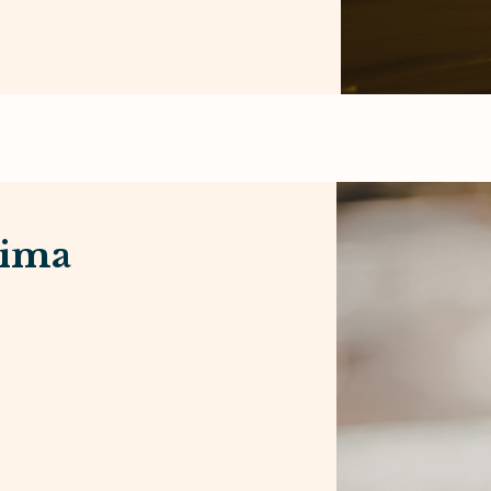
aima
e