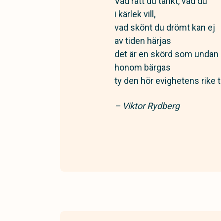
Vad rätt du tänkt, vad du
i kärlek vill,
vad skönt du drömt kan ej
av tiden härjas
det är en skörd som undan
honom bärgas
ty den hör evighetens rike ti
– Viktor Rydberg