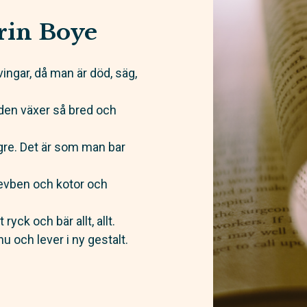
rin Boye
ingar, då man är död, säg,
 den växer så bred och
gre. Det är som man bar
 revben och kotor och
ryck och bär allt, allt.
u och lever i ny gestalt.