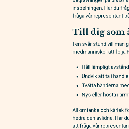
begravningen på distans f
inspelningen. Har du frå
fråga vår representant på
Till dig som 
I en svår stund vill man 
medmänniskor att följa 
Håll lämpligt avstånd
Undvik att ta i hand 
Tvätta händerna med 
Nys eller hosta i ar
All omtanke och kärlek f
hedra den avlidne. Har d
att fråga vår representant