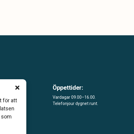
Öppettider:
m är
Vardagar 09.00–16.00.
 för att
Telefonjour dygnet runt.
åde
platsen
r som