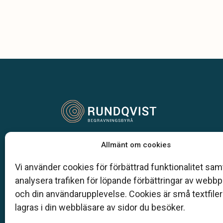
Vår begravningsbyrå är en del av Klarahill.
Allmänt om cookies
Klarahill består av kunniga lokala familjeföretag so
auktoriserade inom Sveriges begravningsbyråers
Vi använder cookies för förbättrad funktionalitet samt
förbund (SBF). Det personliga är centralt för oss, b
analysera trafiken för löpande förbättringar av webb
när det gäller bemötande och när vi utformar
och din användarupplevelse. Cookies är små textfile
skräddarsydda personliga begravningar.
lagras i din webbläsare av sidor du besöker.
0492-101 69