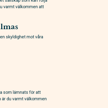
tet sällskap som kan följa
 du varmt välkommen att
filmas
a en skyldighet mot våra
a som lämnats för att
en är du varmt välkommen