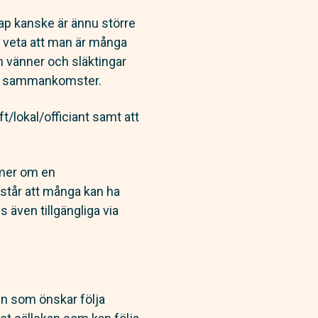
kap kanske är ännu större
tt veta att man är många
en vänner och släktingar
iska sammankomster.
ft/lokal/officiant samt att
mmer om en
örstår att många kan ha
 även tillgängliga via
en som önskar följa