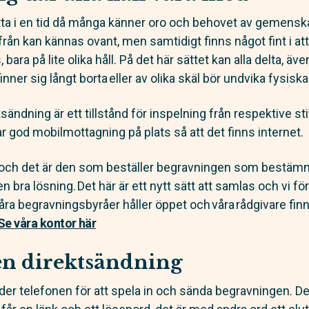
rlätta i en tid då många känner oro och behovet av gemens
ifrån kan kännas ovant, men samtidigt finns något fint i a
ara på lite olika håll. På det här sättet kan alla delta, äv
inner sig långt borta eller av olika skäl bör undvika fys
sändning är ett tillstånd för inspelning från respektive sti
r god mobilmottagning på plats så att det finns internet.
k och det är den som beställer begravningen som bestä
n bra lösning. Det här är ett nytt sätt att samlas och vi f
åra begravningsbyråer håller öppet och våra rådgivare finns
Se våra kontor här
en direktsändning
r telefonen för att spela in och sända begravningen. D