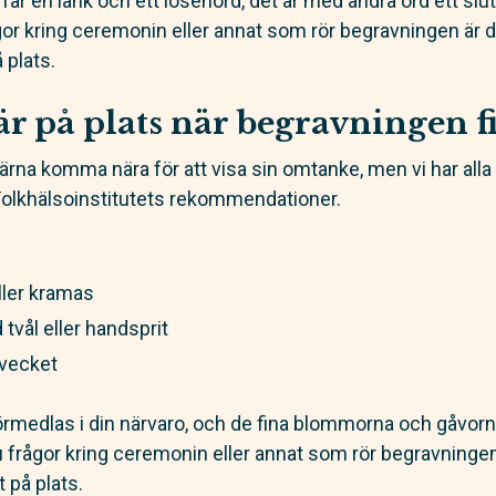
år en länk och ett lösenord, det är med andra ord ett slu
gor kring ceremonin eller annat som rör begravningen är
 plats.
är på plats när begravningen 
gärna komma nära för att visa sin omtanke, men vi har all
Folkhälsoinstitutets rekommendationer.
eller kramas
tvål eller handsprit
mvecket
örmedlas i din närvaro, och de fina blommorna och gåvorn
u frågor kring ceremonin eller annat som rör begravning
 på plats.