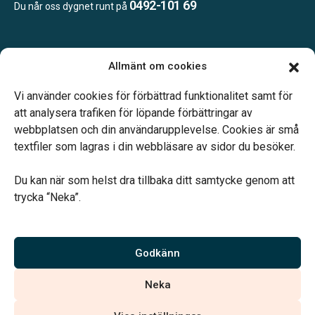
0492-101 69
Du når oss dygnet runt på
Öppettider:
Allmänt om cookies
Vardagar 09.00–16.00.
Telefonjour dygnet runt.
Vi använder cookies för förbättrad funktionalitet samt för
att analysera trafiken för löpande förbättringar av
webbplatsen och din användarupplevelse. Cookies är små
textfiler som lagras i din webbläsare av sidor du besöker.
Du kan när som helst dra tillbaka ditt samtycke genom att
Vårt systerbolag Verahill hjälper dig med familjejuridiken –
trycka “Neka”.
genom hela livet.
Varmt välkommen
Godkänn
Vi är auktoriserade av Sveriges Begravningsbyråers Förbund och
Neka
har högt ställda krav på utbildning, kvalitet, miljö och arbetsmiljö.